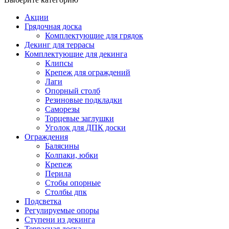
Акции
Грядочная доска
Комплектующие для грядок
Декинг для террасы
Комплектующие для декинга
Клипсы
Крепеж для ограждений
Лаги
Опорный столб
Резиновые подкладки
Саморезы
Торцевые заглушки
Уголок для ДПК доски
Ограждения
Балясины
Колпаки, юбки
Крепеж
Перила
Стобы опорные
Столбы дпк
Подсветка
Регулируемые опоры
Ступени из декинга
Террасная доска