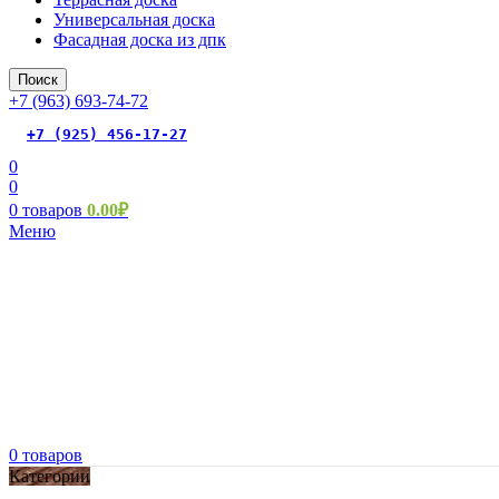
Универсальная доска
Фасадная доска из дпк
Поиск
+7 (963) 693-74-72
+7 (925) 456-17-27
0
0
0
товаров
0.00
₽
Меню
0
товаров
Категории