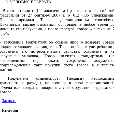
УСЛОВИЯ ВОЗВРАТА
- В соответствии с Постановлением Правительства Российско
Федерации от 27 сентября 2007 г. N 612 «Об утверждени
Правил продажи Товаров дистанционным способом»
Покупатель вправе отказаться от Товара в любое время д
момента его получения, а после передачи товара - в течение 
дней.
- Требование Покупателя об обмене либо о возврате Товар
подлежит удовлетворению, если Товар не был в употреблении
сохранены его потребительские свойства, сохранена и н
нарушена упаковка, Товар является стандартным (н
выполненным под заказ), сохранены документы
подтверждающие факт покупки этого Товара в интернет
магазине.
- Покупатель компенсирует Продавцу необходимы
транспортные расходы, понесенные в связи с организацие
обмена или возврата Товара, в случае отсутствия недостатко
Товара.
Закрыть
Категории