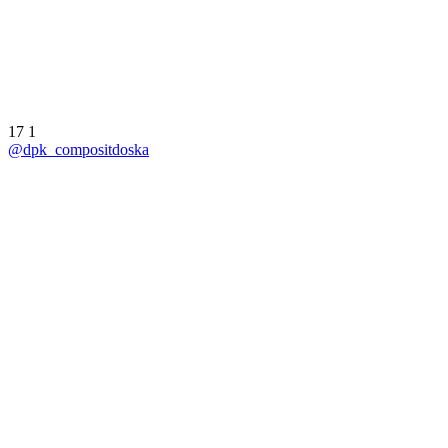
17
1
@dpk_compositdoska