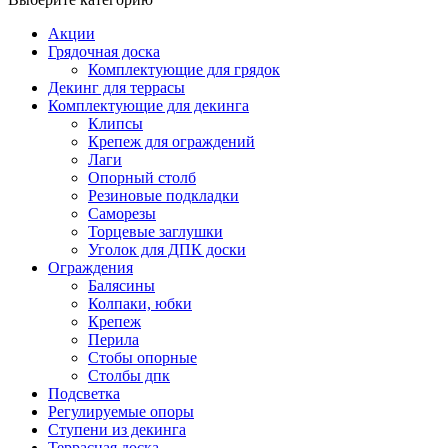
Акции
Грядочная доска
Комплектующие для грядок
Декинг для террасы
Комплектующие для декинга
Клипсы
Крепеж для ограждений
Лаги
Опорный столб
Резиновые подкладки
Саморезы
Торцевые заглушки
Уголок для ДПК доски
Ограждения
Балясины
Колпаки, юбки
Крепеж
Перила
Стобы опорные
Столбы дпк
Подсветка
Регулируемые опоры
Ступени из декинга
Террасная доска