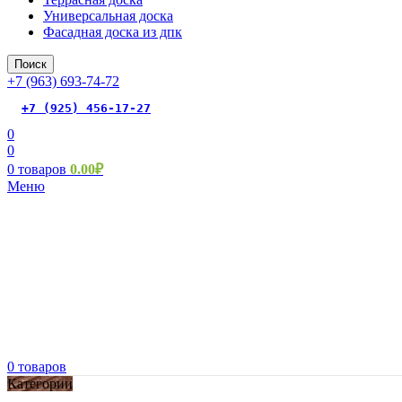
Универсальная доска
Фасадная доска из дпк
Поиск
+7 (963) 693-74-72
+7 (925) 456-17-27
0
0
0
товаров
0.00
₽
Меню
0
товаров
Категории