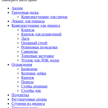
Акции
Грядочная доска
Комплектующие для грядок
Декинг для террасы
Комплектующие для декинга
Клипсы
Крепеж для ограждений
Лаги
Опорный столб
Резиновые подкладки
Саморезы
Торцевые заглушки
Уголок для ДПК доски
Ограждения
Балясины
Колпаки, юбки
Крепеж
Перила
Стобы опорные
Столбы дпк
Подсветка
Регулируемые опоры
Ступени из декинга
Террасная доска