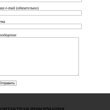
аш e-mail (обязательно)
ема
ообщение
КОНТАКТНАЯ ИНФОРМАЦИЯ