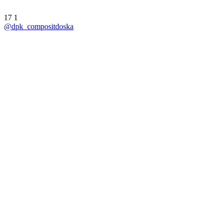
17
1
@dpk_compositdoska