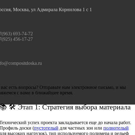
оссия, Москва, ул Адмирала Корнилова 1 с 1
7(963) 693-74-72
7(925) 456-17-27
nfo@compositdoska.ru
 вас есть вопросы? Отправьте нам электронное письмо, и мы
вяжемся с вами в ближайшее время.
📚 🛠 Этап 1: Стратегия выбора материала
Технический успех проекта закладывается еще до начала работ.
Профиль доски (
пустотелый
для частных зон или
полнотелый
для высоких нагрузок), тип используемого полимера и рельеф