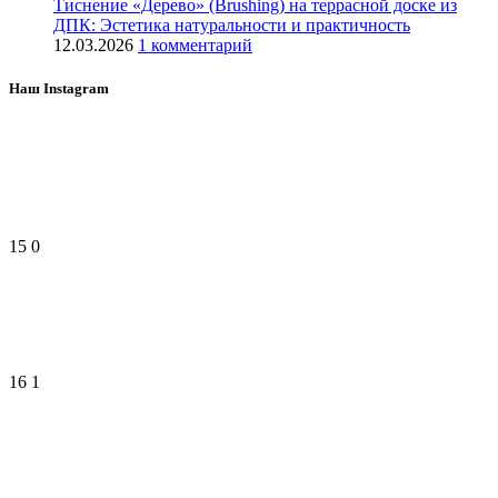
Тиснение «Дерево» (Brushing) на террасной доске из
ДПК: Эстетика натуральности и практичность
12.03.2026
1 комментарий
Наш Instagram
15
0
16
1