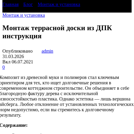
Главная
»
Блог
»
Монтаж и установка
»
Монтаж террасной
доски из ДПК инструкция
Монтаж и установка
Монтаж террасной доски из ДПК
инструкция
Опубликовано
admin
31.03.2026
Вкл 06.07.2021
0
Композит из древесной муки и полимеров стал ключевым
ориентиром для тех, кто ищет долговечные решения в
современном коттеджном строительстве. Он объединяет в себе
благородную фактуру дерева с исключительной
износостойкостью пластика. Однако эстетика — лишь вершина
айсберга. Любое отклонение от установленных технологических
норм недопустимо, если вы стремитесь к долговечному
результату.
Содержание: