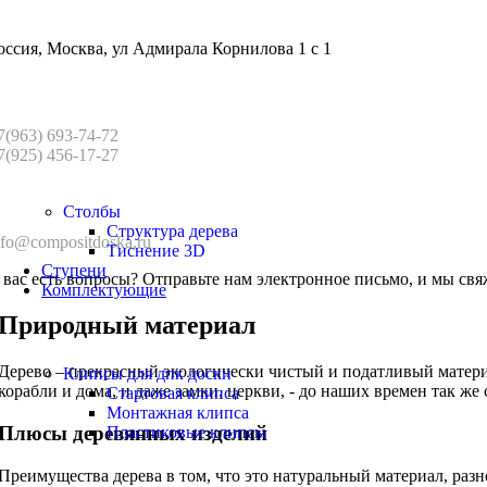
оссия, Москва, ул Адмирала Корнилова 1 с 1
7(963) 693-74-72
7(925) 456-17-27
Столбы
Структура дерева
nfo@compositdoska.ru
Тиснение 3D
Ступени
 вас есть вопросы? Отправьте нам электронное письмо, и мы свя
Комплектующие
Природный материал
Дерево – прекрасный экологически чистый и податливый материал
Клипсы для дпк доски
корабли и дома, и даже замки, церкви, - до наших времен так ж
Стартовая клипса
Монтажная клипса
Плюсы деревянных изделий
Пластиковые клипсы
Преимущества дерева в том, что это натуральный материал, раз