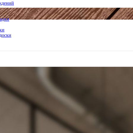
ждений
адки
ки
доски