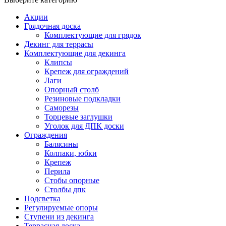
Акции
Грядочная доска
Комплектующие для грядок
Декинг для террасы
Комплектующие для декинга
Клипсы
Крепеж для ограждений
Лаги
Опорный столб
Резиновые подкладки
Саморезы
Торцевые заглушки
Уголок для ДПК доски
Ограждения
Балясины
Колпаки, юбки
Крепеж
Перила
Стобы опорные
Столбы дпк
Подсветка
Регулируемые опоры
Ступени из декинга
Террасная доска