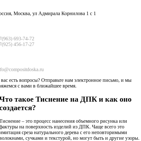
оссия, Москва, ул Адмирала Корнилова 1 с 1
7(963) 693-74-72
7(925) 456-17-27
nfo@compositdoska.ru
 вас есть вопросы? Отправьте нам электронное письмо, и мы
вяжемся с вами в ближайшее время.
Что такое Тиснение на ДПК и как оно
создается?
Тиснение – это процесс нанесения объемного рисунка или
фактуры на поверхность изделий из ДПК. Чаще всего это
имитация среза натурального дерева с его неповторимыми
волокнами, сучками и текстурой, но могут быть и другие узоры.