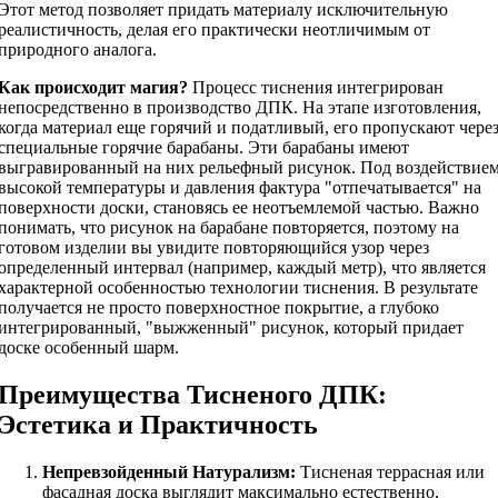
Этот метод позволяет придать материалу исключительную
реалистичность, делая его практически неотличимым от
природного аналога.
Как происходит магия?
Процесс тиснения интегрирован
непосредственно в производство ДПК. На этапе изготовления,
когда материал еще горячий и податливый, его пропускают чере
специальные горячие барабаны. Эти барабаны имеют
выгравированный на них рельефный рисунок. Под воздействие
высокой температуры и давления фактура "отпечатывается" на
поверхности доски, становясь ее неотъемлемой частью. Важно
понимать, что рисунок на барабане повторяется, поэтому на
готовом изделии вы увидите повторяющийся узор через
определенный интервал (например, каждый метр), что является
характерной особенностью технологии тиснения. В результате
получается не просто поверхностное покрытие, а глубоко
интегрированный, "выжженный" рисунок, который придает
доске особенный шарм.
Преимущества Тисненого ДПК:
Эстетика и Практичность
Непревзойденный Натурализм:
Тисненая террасная или
фасадная доска выглядит максимально естественно,