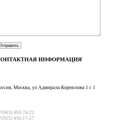
КОНТАКТНАЯ ИНФОРМАЦИЯ
оссия, Москва, ул Адмирала Корнилова 1 с 1
7(963) 693-74-72
7(925) 456-17-27