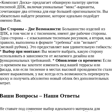
«Композит Доска» предлагает обширную палитру цветов
тисненой ДПК, включая уникальные "микс"-варианты,
сочетающие два оттенка для еще большей оригинальности. Вы
обязательно найдете решение, которое идеально подойдет
именно Вам.
Две Стороны – Две Возможности:
Большинство изделий из
ДПК, в том числе и с тиснением, имеют две рабочие стороны.
Одна сторона – с изысканным тисненым рисунком, а вторая, как
правило, выполнена в формате "гребенка" или "вельвет"
(мелкий рубчик). Это предоставляет вам удивительную гибкость:
*
Выбор при монтаже:
Вы можете выбрать, какую сторону
использовать в зависимости от желаемого дизайна или
функциональных требований. *
Обновление со временем:
Если
со временем вы захотите изменить вид вашей террасы или
фасада, или если тиснение в местах высокой проходимости стало
менее выраженным, у вас всегда есть возможность перевернуть
доску и получить абсолютно новый облик без дополнительных
затрат.
Ваши Вопросы – Наши Ответы
Не ставьте под сомнение выбор идеального материала для