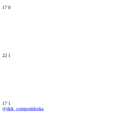
17
0
22
1
17
1
@dpk_compositdoska