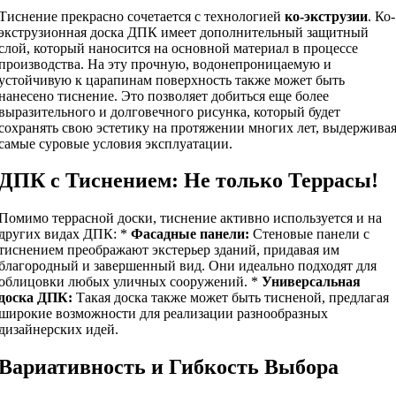
Тиснение прекрасно сочетается с технологией
ко-экструзии
. Ко-
экструзионная доска ДПК имеет дополнительный защитный
слой, который наносится на основной материал в процессе
производства. На эту прочную, водонепроницаемую и
устойчивую к царапинам поверхность также может быть
нанесено тиснение. Это позволяет добиться еще более
выразительного и долговечного рисунка, который будет
сохранять свою эстетику на протяжении многих лет, выдержива
самые суровые условия эксплуатации.
ДПК с Тиснением: Не только Террасы!
Помимо террасной доски, тиснение активно используется и на
других видах ДПК: *
Фасадные панели:
Стеновые панели с
тиснением преображают экстерьер зданий, придавая им
благородный и завершенный вид. Они идеально подходят для
облицовки любых уличных сооружений. *
Универсальная
доска ДПК:
Такая доска также может быть тисненой, предлагая
широкие возможности для реализации разнообразных
дизайнерских идей.
Вариативность и Гибкость Выбора